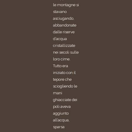
le montagne si
stavano
asciugando,
abbandonate
dalle riserve
d’acqua
cristallizzate
nei secoli sulle
loro cime.
Tutto era
iniziato con il
tepore che
sciogliendo le
mani
ghiacciate dei
poli aveva
aggiunto
all’acqua,
sparsa