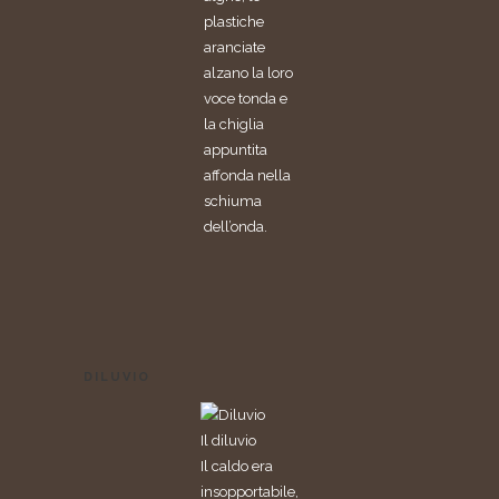
plastiche
aranciate
alzano la loro
voce tonda e
la chiglia
appuntita
affonda nella
schiuma
dell’onda.
DILUVIO
Il diluvio
Il caldo era
insopportabile,