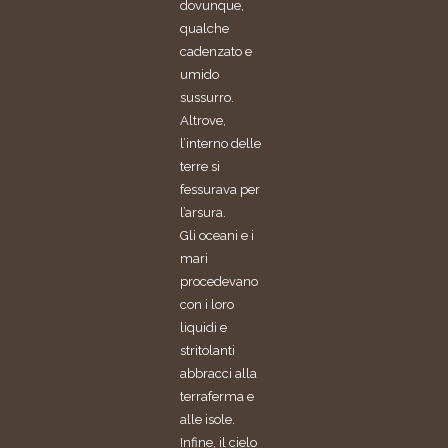
dovunque,
qualche
cadenzato e
umido
sussurro.
Altrove,
l’interno delle
terre si
fessurava per
l’arsura.
Gli oceani e i
mari
procedevano
con i loro
liquidi e
stritolanti
abbracci alla
terraferma e
alle isole.
Infine, il cielo