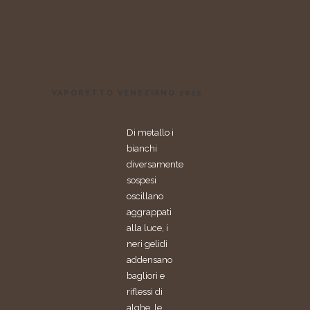
VAPORETTO VENEZIANO 2022
Di metallo i
bianchi
diversamente
sospesi
oscillano
aggrappati
alla luce, i
neri gelidi
addensano
bagliori e
riflessi di
alghe, le