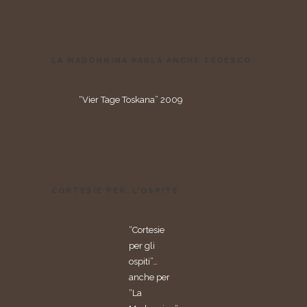
LA MADONNINA PARLA ANCHE TEDESCO
“Vier Tage Toskana” 2009
CORTESIE PER…L’OSPITE
“Cortesie
per gli
ospiti”…
anche per
“La