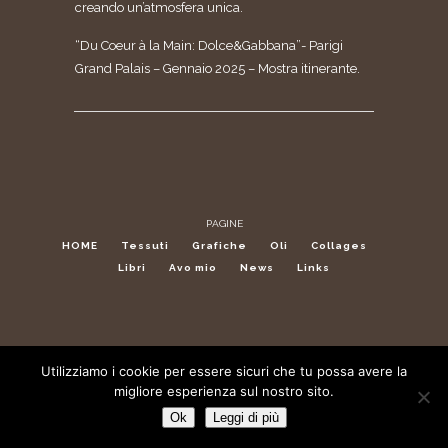
creando un’atmosfera unica.
“Du Coeur à la Main: Dolce&Gabbana”- Parigi
Grand Palais – Gennaio 2025 – Mostra itinerante.
PAGINE
HOME
Tessuti
Grafiche
Oli
Collages
Libri
Avo mio
News
Links
Utilizziamo i cookie per essere sicuri che tu possa avere la
migliore esperienza sul nostro sito.
Ok
Leggi di più