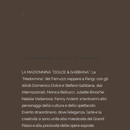
LA MADONNINA “DOLCE” & GABBANA
LA MADONNINA “DOLCE & GABBANA”: La
“Madonnina” del Ferruzzi riappare a Parigi: con gli
stilisti Domenico Dolce e Stefano Gabbana, star
internazionali, Monica Bellucci, Juliette Binoche,
Natalia Vodianova, Fanny Ardant, e tantissimi altri
personaggi della cultura e dello spettacolo.
Evento straordinario, dove l’eleganza, l’arte e la
creatività si sono unite alla maestosità del Grand
Palais e alla preziosità delle opere esposte,