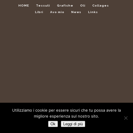
HOME
Tessuti
Grafiche
Oli
Collages
Libri
Avo mio
News
Links
Utilizziamo i cookie per essere sicuri che tu possa avere la
migliore esperienza sul nostro sito.
Ok
Leggi di più