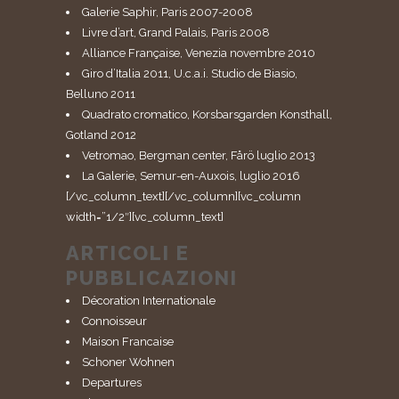
Galerie Saphir, Paris 2007-2008
Livre d’art, Grand Palais, Paris 2008
Alliance Française, Venezia novembre 2010
Giro d’Italia 2011, U.c.a.i. Studio de Biasio,
Belluno 2011
Quadrato cromatico, Korsbarsgarden Konsthall,
Gotland 2012
Vetromao, Bergman center, Fårö luglio 2013
La Galerie, Semur-en-Auxois, luglio 2016
[/vc_column_text][/vc_column][vc_column
width=”1/2″][vc_column_text]
ARTICOLI E
PUBBLICAZIONI
Décoration Internationale
Connoisseur
Maison Francaise
Schoner Wohnen
Departures