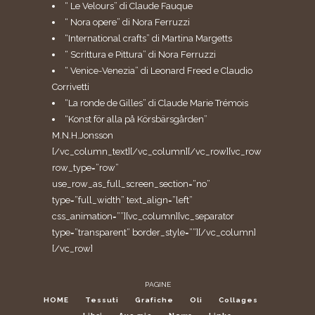
“ Le Velours” di Claude Fauque
“ Nora opere” di Nora Ferruzzi
“International crafts” di Martina Margetts
“ Scrittura e Pittura” di Nora Ferruzzi
“ Venice-Venezia” di Leonard Freed e Claudio
Corrivetti
“La ronde de Gilles” di Claude Marie Trémois
“Konst för alla på Körsbärsgården”
M.N.H.Jonsson
[/vc_column_text][/vc_column][/vc_row][vc_row
row_type=”row”
use_row_as_full_screen_section=”no”
type=”full_width” text_align=”left”
css_animation=””][vc_column][vc_separator
type=”transparent” border_style=””][/vc_column]
[/vc_row]
PAGINE
HOME
Tessuti
Grafiche
Oli
Collages