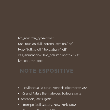
[vc_row row_type=”row”
use_row_as_full_screen_section=”no”
type=”full_width” text_align=”left”
css_animation=””][vc_column width=”1/2″]
[vc_column_text]
NOTE ESPOSITIVE
Bevilacqua La Masa, Venezia dicembre 1981
Grand Palais Biennale des Editeurs de la
Décoration, Paris 1982
Trompe l’oeil Gallery, New York 1982