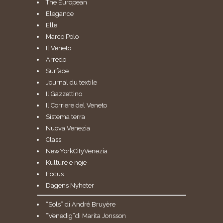
The European
Elegance
Elle
Marco Polo
Il Veneto
Arredo
Surface
Journal du textile
Il Gazzettino
Il Corriere del Veneto
Sistema terra
Nuova Venezia
Class
NewYorkCityVenezia
Kulture e noje
Focus
Dagens Nyheter
“Sols” di André Bruyère
“Venedig”di Marita Jonsson