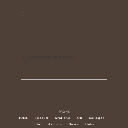
IL-MONDO-DEI-MIRACOLI
PAGINE
HOME
Tessuti
Grafiche
Oli
Collages
Libri
Avo mio
News
Links