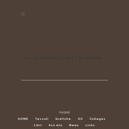
1897 LA BIENNALE D’ARTE DI VENEZIA
PAGINE
HOME
Tessuti
Grafiche
Oli
Collages
Libri
Avo mio
News
Links