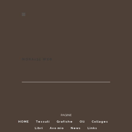
NORA135 WEB
PAGINE
HOME
Tessuti
Grafiche
Oli
Collages
Libri
Avo mio
News
Links