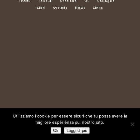
HOME
Tessuti
Grafiche
Oli
Collages
Libri
Avo mio
News
Links
Utilizziamo i cookie per essere sicuri che tu possa avere la
migliore esperienza sul nostro sito.
Ok
Leggi di più