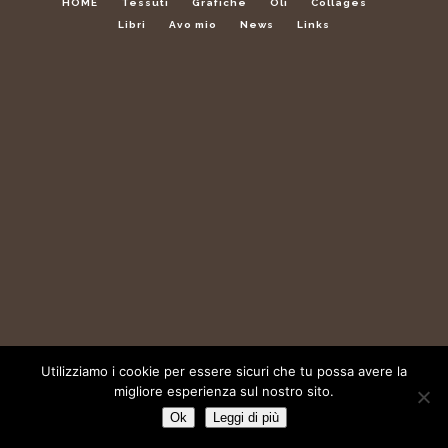
HOME
Tessuti
Grafiche
Oli
Collages
Libri
Avo mio
News
Links
Utilizziamo i cookie per essere sicuri che tu possa avere la
migliore esperienza sul nostro sito.
Ok
Leggi di più