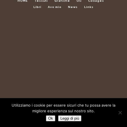
HOME
Tessuti
Grafiche
Oli
Collages
Libri
Avo mio
News
Links
Utilizziamo i cookie per essere sicuri che tu possa avere la
migliore esperienza sul nostro sito.
Ok
Leggi di più