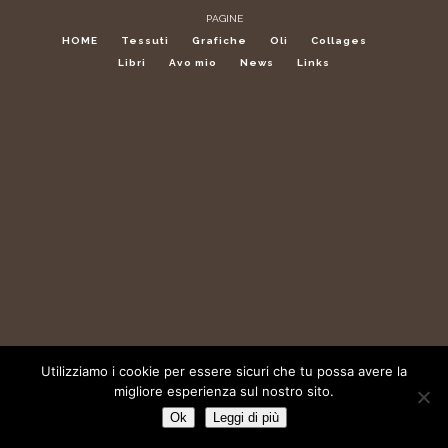
PAGINE
HOME
Tessuti
Grafiche
Oli
Collages
Libri
Avo mio
News
Links
Utilizziamo i cookie per essere sicuri che tu possa avere la
migliore esperienza sul nostro sito.
Ok
Leggi di più